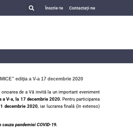
Înscrie-te
Contactați-ne
CTICĂ NAȚIONALĂ
CIAL-ECONOMICE”
CE” ediţia a V-a 17 decembrie 2020​
e onoarea de a Vă invită la un important eveniment
a V-a, la 17 decembrie 2020.
Pentru participarea
e
1 decembrie 2020
, iar lucrarea finală (în extenso)
 din cauza pandemiei COVID-19.