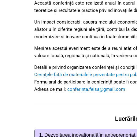
Această conferință este realizată anual în cadrul
teoretice și rezultatele practice privind inovațiile
Un impact considerabil asupra mediului economic și s
aliatoriu în diferite regiuni ale țării, contribui l
modernizare și inovare continua în toate domeniil
Menirea acestui eveniment este de a reuni atât ofici
valoare locală, regională și națională, în vederea c
Detaliile privind organizarea conferinței și condiții
Cerinţele faţă de materialele prezentate pentru pub
Formularul de participare la conferință poate fi 
Adresa de mail:
conferinta.feisa@gmail.com
Lucrăril
1. Dezvoltarea inovațională în antreprenoriat