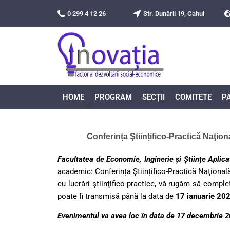
Перейти
0 299 4 12 26
Str. Dunării 19, Cahul
к
содержимому
CO
HOME
PROGRAM
SECȚII
COMITETE
P
Conferința Ştiințifico-Practică Na
Facultatea de Economie, Inginerie și Științe Aplica
academic: Conferința Ştiințifico-Practică Naţiona
cu lucrări ştiinţifico-practice, vă rugăm să compl
poate fi transmisă până la data de
17 ianuarie 202
Evenimentul va avea loc în data de 17 decembrie 20