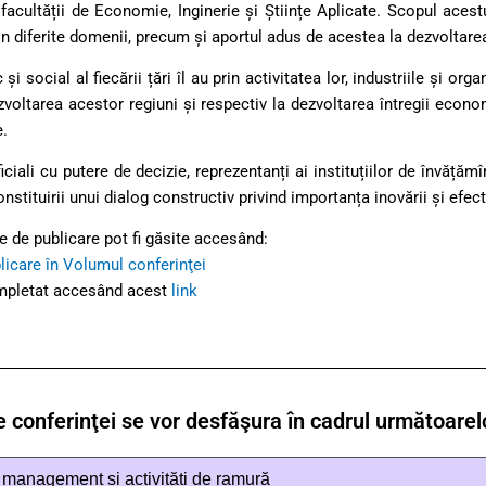
 facultății de Economie, Inginerie și Științe Aplicate. Scopul aces
 din diferite domenii, precum și aportul adus de acestea la dezvoltare
ocial al fiecării țări îl au prin activitatea lor, industriile și org
a dezvoltarea acestor regiuni și respectiv la dezvoltarea întregii econ
e.
ali cu putere de decizie, reprezentanți ai instituțiilor de învățămînt
onstituirii unui dialog constructiv privind importanța inovării și efe
le de publicare pot fi găsite accesând:
licare în Volumul conferinţei
completat accesând acest
link
e conferinţei se vor desfăşura în cadrul următoarelo
, management și activități de ramură