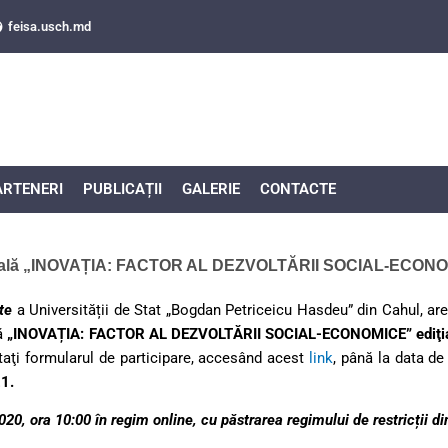
feisa.usch.md
NFERINȚA ȘTIINȚIFICO-PRA
”INOVAȚIA: FACTOR AL DEZVOLTĂRII SO
ARTENERI
PUBLICAȚII
GALERIE
CONTACTE
ţională „INOVAȚIA: FACTOR AL DEZVOLTĂRII SOCIAL-ECONOMI
te
a Universității de Stat „Bogdan Petriceicu Hasdeu” din Cahul, ar
lă
„INOVAȚIA: FACTOR AL DEZVOLTĂRII SOCIAL-ECONOMICE” ediţia 
etaţi formularul de participare, accesând acest
link
, până la data d
1.
20, ora 10:00 în regim online, cu păstrarea regimului de restricții