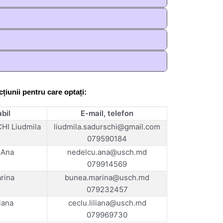
țiunii pentru care optați:
bil
E-mail, telefon
I Liudmila
liudmila.sadurschi@gmail.com
079590184
Ana
nedelcu.ana@usch.md
079914569
rina
bunea.marina@usch.md
079232457
iana
ceclu.liliana@usch.md
079969730