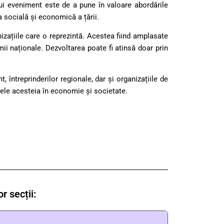
tui eveniment este de a pune în valoare abordările
a socială și economică a țării.
anizațiile care o reprezintă. Acestea fiind amplasate
omii naționale. Dezvoltarea poate fi atinsă doar prin
, întreprinderilor regionale, dar și organizațiile de
ctele acesteia în economie și societate.
r secții: