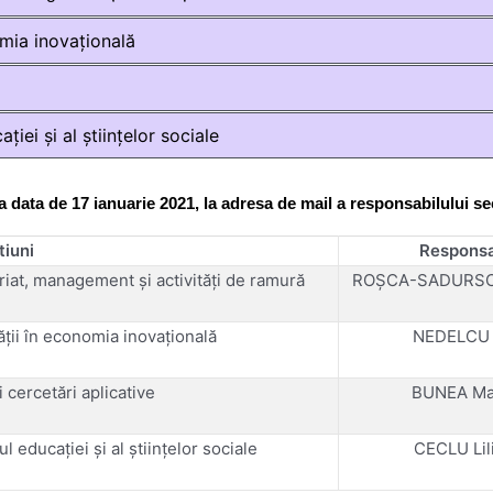
nomia inovațională
ției și al științelor sociale
data de 17 ianuarie 2021, la adresa de mail a responsabilului sec
tiuni
Responsa
riat, management și activități de ramură
ROȘCA-SADURSCH
tății în economia inovațională
NEDELCU 
i cercetări aplicative
BUNEA Ma
l educației și al științelor sociale
CECLU Lil